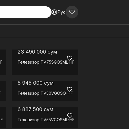
Рус
23 490 000
сум
F
Телевизор
TV75SGOSML-HF
5 945 000
сум
F
Телевизор
TV50VGOSQ-HF
6 887 500
сум
HF
Телевизор
TV55VGOSML-HF