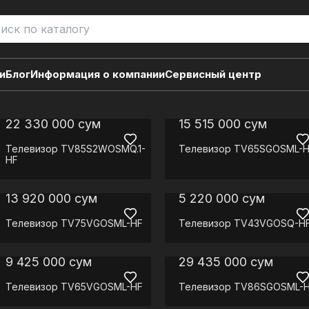
и
Блог
Информация о компании
Сервисный центр
22 330 000
сум
15 515 000
сум
Телевизор
TV85S2WOSMQ.1-
Телевизор
TV65SGOSML-H
HF
13 920 000
сум
5 220 000
сум
Телевизор
TV75VGOSML-HF
Телевизор
TV43VGOSQ-H
9 425 000
сум
29 435 000
сум
Телевизор
TV65VGOSML-HF
Телевизор
TV86SGOSML-