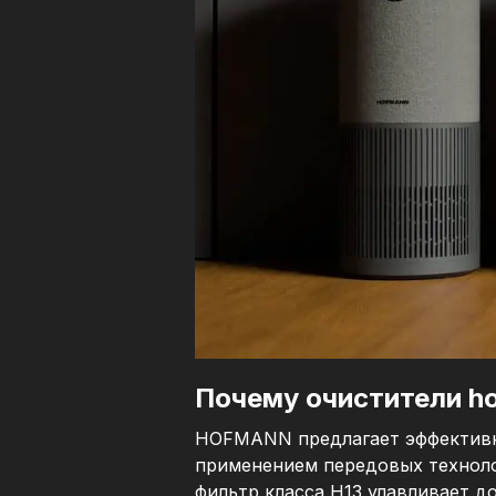
Почему очистители h
HOFMANN предлагает эффективно
применением передовых техноло
фильтр класса H13 улавливает д