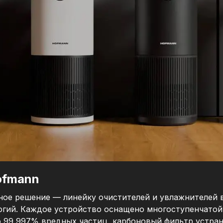
ofmann
е решение — линейку очистителей и увлажнителей в
гий. Каждое устройство оснащено многоступенчатой
о 99,997% вредных частиц, карбоновый фильтр устран