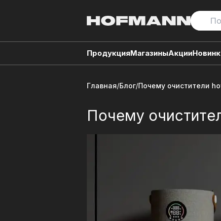
Продукция
Магазины
Акции
Новинк
Главная
/
Блог
/
Почему очистители h
Почему очистите