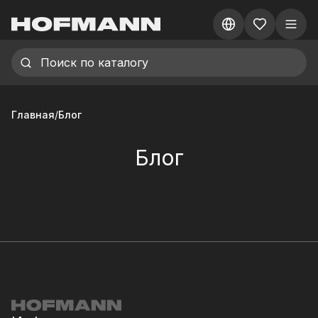
Главная
/
Блог
Блог
Открытие нового
Почему очистители
филиала в ТЦ NEXT
hofmann