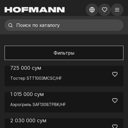
Фильтры
725 000
сум
Tостер
STT1003MCSC/HF
1 015 000
сум
Аэрогриль
SAF1308TPBK/HF
2 030 000
сум