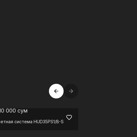
10 000
сум
11 237 500
сум
сетная система
HUD35PS1/B-S
Система VRF
HMV-ND