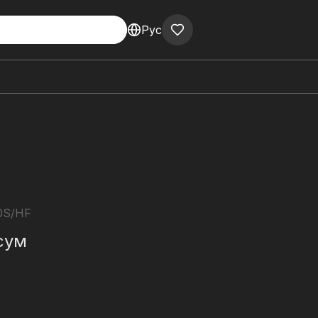
Рус
0S/HF
сум