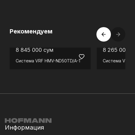
Рекомендуем
8 845 000
сум
8 265 000
с
Система VRF
HMV-ND50TD/A-T
Система VRF
H
Информация