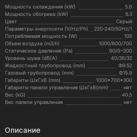
Мощность охлаждения (kW)
5.6
Мощность обогрева (kW)
6.3
Цвет
Серый
Параметры энергосети (V/Hz/Ph)
220-240/50Hz/1
Потребляемая мощность (W)
105
Объем воздуха (m3/h)
1000/800/700
Статическое давление (Pa)
90/0~200
Уровень шума (dB(A)
40/36/32
Жидкостный трубопровод (mm)
Ф9.52
Газовый трубопровод (mm)
Ф15.9
Габариты ШхГхВ (mm)
1000*700*300
Габариты панели управления ШхГхВ(mm)
нет
Вес (kG)
40.5
Вес палели управления
нет
Описание