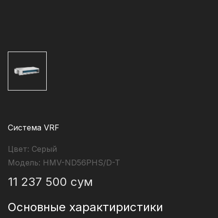
Система VRF
Цвет:
Серый
Модель:
HMV-ND56PHS/D-T
11 237 500
сум
Основные характиристики