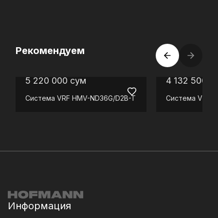
Рекомендуем
5 220 000
сум
4 132 500
с
Система VRF
HMV-ND36G/D2B-T
Система VRF
H
Информация