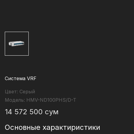
Система VRF
Цвет:
Серый
Модель:
HMV-ND100PHS/D-T
14 572 500
сум
Основные характиристики