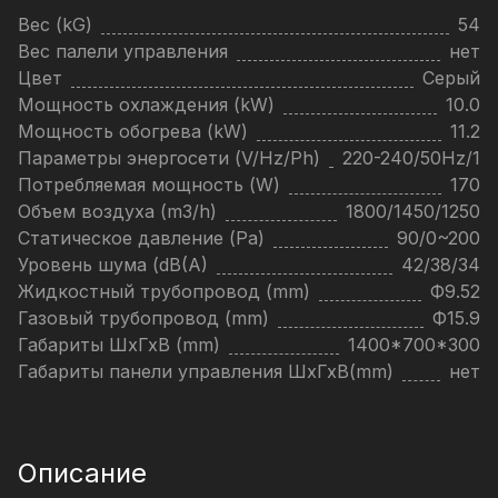
Вес (kG)
54
Вес палели управления
нет
Цвет
Серый
Мощность охлаждения (kW)
10.0
Мощность обогрева (kW)
11.2
Параметры энергосети (V/Hz/Ph)
220-240/50Hz/1
Потребляемая мощность (W)
170
Объем воздуха (m3/h)
1800/1450/1250
Статическое давление (Pa)
90/0~200
Уровень шума (dB(A)
42/38/34
Жидкостный трубопровод (mm)
Ф9.52
Газовый трубопровод (mm)
Ф15.9
Габариты ШхГхВ (mm)
1400*700*300
Габариты панели управления ШхГхВ(mm)
нет
Описание