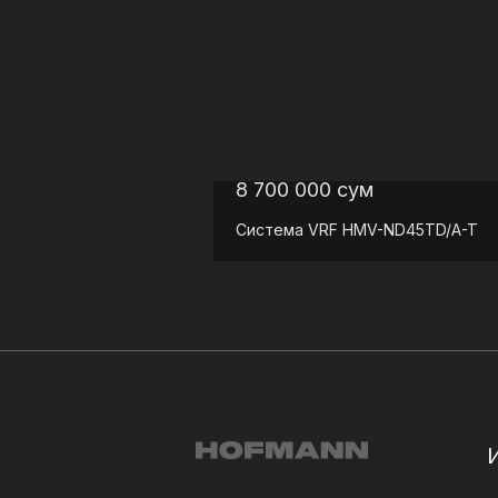
8 700 000
сум
Система VRF
HMV-ND45TD/A-T