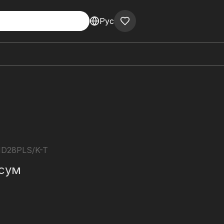
Рус
D28PLS/K-T
сум