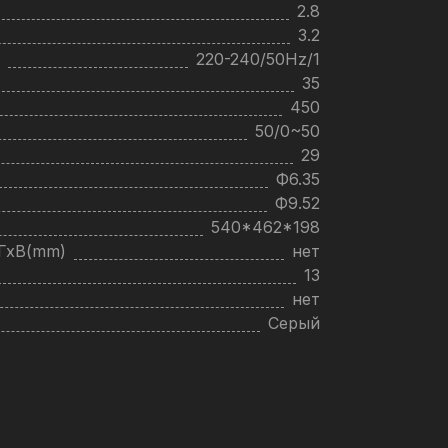
2.8
3.2
220-240/50Hz/1
35
450
50/0~50
29
Ф6.35
Ф9.52
540*462*198
хГхВ(mm)
нет
13
нет
Серый