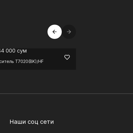
44 000
сум
7 105 000
сум
ситель
T7020(BK)/HF
Стиральная машина
Наши соц сети