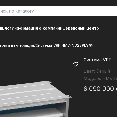
и
Блог
Информация о компании
Сервисный центр
ры и вентиляция
/
Система VRF HMV-ND28PLS/K-T
Система VRF
Цвет:
Серый
Модель:
HMV-N
6 090 000