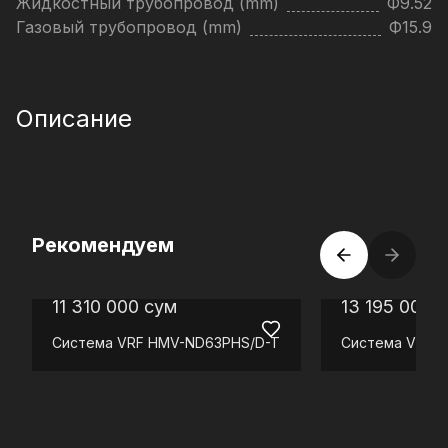
Жидкостный трубопровод (mm)
Ф9.52
Газовый трубопровод (mm)
Ф15.9
Описание
Рекомендуем
11 310 000
сум
13 195 000
с
Система VRF
HMV-ND63PHS/D-T
Система VRF
H