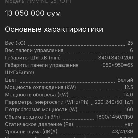
Модель:
HMV-ND125T/D1-T
13 050 000
сум
Основные характиристики
Вес (kG)
25
Вес палели управления
6
Габариты ШхГхВ (mm)
840*840*200
Габариты панели управления
950*950*65
ШхГхВ(mm)
Цвет
Белый
Мощность охлаждения (kW)
12.5
Мощность обогрева (kW)
14.0
Параметры энергосети (V/Hz/Ph)
220-240/50Hz/1
Потребляемая мощность (W)
160
Объем воздуха (m3/h)
1800/1450/1150
Статическое давление (Pa)
нет
Уровень шума (dB(A)
43/41/39