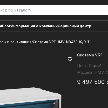
и
Блог
Информация о компании
Сервисный центр
ры и вентиляция
/
Система VRF HMV-ND45PHS/D-T
Система VRF
Цвет:
Серый
Модель:
HMV-N
9 497 500