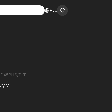
Рус
D45PHS/D-T
сум