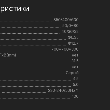
ристики
850/400/600
50/0~80
40/36/32
Ф6.35
Ф12.7
700*700*300
хГхВ(mm)
нет
31.5
нет
Серый
4.5
5.0
220-240/50Hz/1
100