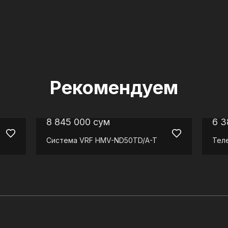
Рекомендуем
8 845 000
сум
6 3
Система VRF
HMV-ND50TD/A-T
Тел