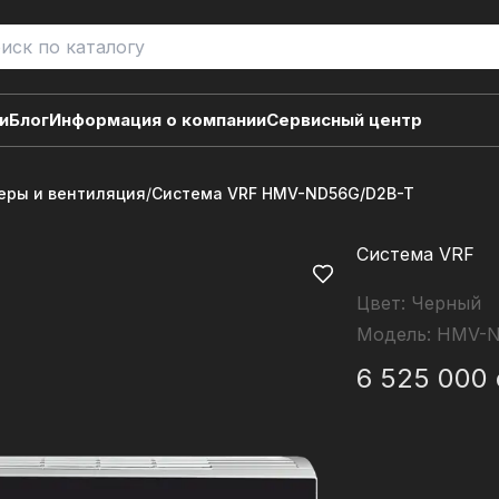
и
Блог
Информация о компании
Сервисный центр
ры и вентиляция
/
Система VRF HMV-ND56G/D2B-T
Система VRF
Цвет:
Черный
Модель:
HMV-N
6 525 000