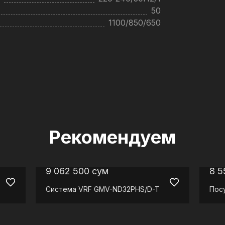
50
1100/850/650
Рекомендуем
9 062 500
сум
8 5
Система VRF
GMV-ND32PHS/D-T
Пос