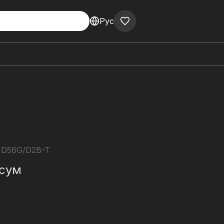
Рус
D56G/D2B-T
сум