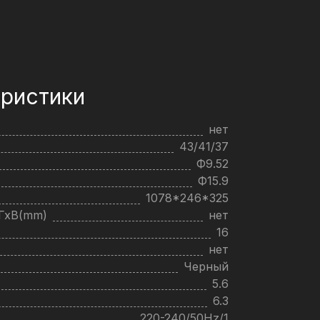
ристики
нет
43/41/37
Ф9.52
Ф15.9
1078*246*325
хГхВ(mm)
нет
16
нет
Черный
5.6
6.3
220-240/50Hz/1