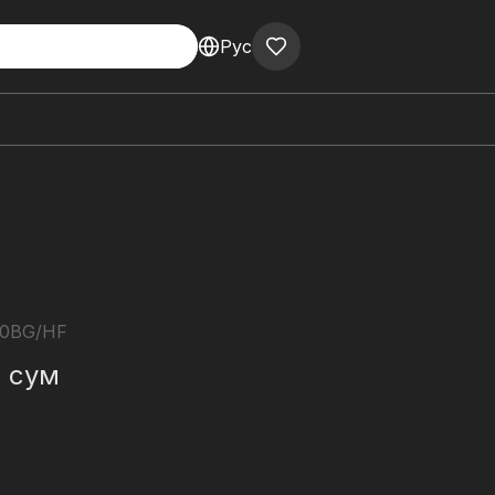
Рус
80BG/HF
0
сум