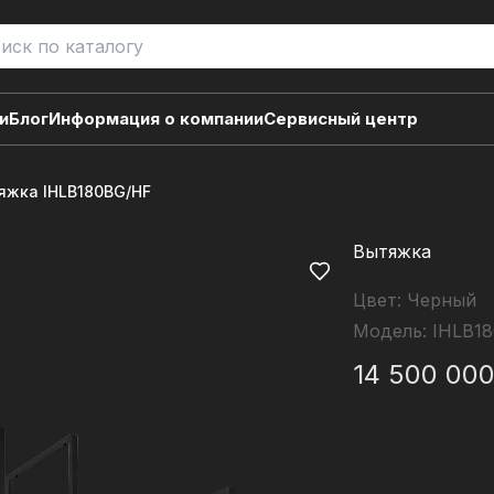
и
Блог
Информация о компании
Сервисный центр
яжка IHLB180BG/HF
Вытяжка
Цвет:
Черный
Модель:
IHLB1
14 500 00