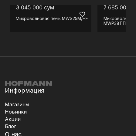
3 045 000
сум
7 685 000
с
Микроволновая печь
MWS25M/HF
Микроволновая
MWP38TTMGM
Информация
Магазины
Новинки
Акции
Блог
О нас