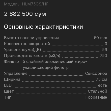
Модель:
HLM75GS/HF
2 682 500
сум
Основные характиристики
Высота панели управления
50 mm
Количество скоростей
3
Уровень шума(дБ)
56
Производительность (м3/ч)
750
Фильтр
5 слойный алюминиевый жиро-
улавливающий фильтр
Управление
Сенсорное
Ширина
75 см
LED
есть
Цвет
Стальной
Тип
T-образные