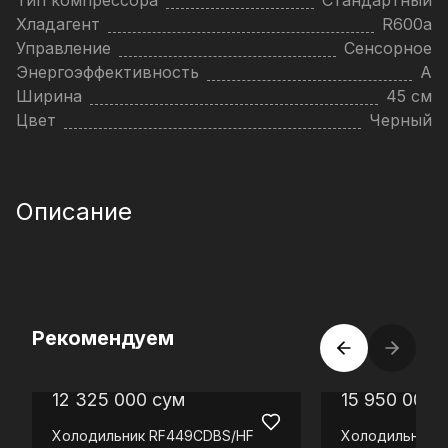
Тип компрессора
Стандартный
Хладагент
R600a
Управление
Сенсорное
Энергоэффективность
A
Ширина
45 см
Цвет
Черный
Описание
Рекомендуем
12 325 000
сум
15 950 000
Холодильник
RF449CDBS/HF
Холодильник
R