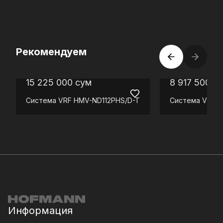
Рекомендуем
15 225 000
сум
8 917 500
с
Система VRF
HMV-ND112PHS/D-T
Система VRF
H
Информация