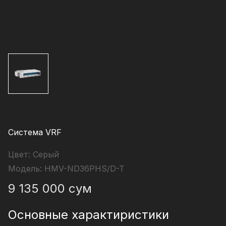
Система VRF
Цвет:
Серый
Модель:
HMV-ND36PHS/D-T
9 135 000
сум
Основные характиристики