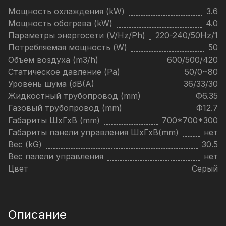
Мощность охлаждения (kW)
3.6
Мощность обогрева (kW)
4.0
Параметры энергосети (V/Hz/Ph)
220-240/50Hz/1
Потребляемая мощность (W)
50
Объем воздуха (m3/h)
600/500/420
Статическое давление (Pa)
50/0~80
Уровень шума (dB(A)
36/33/30
Жидкостный трубопровод (mm)
Ф6.35
Газовый трубопровод (mm)
Ф12.7
Габариты ШхГхВ (mm)
700*700*300
Габариты панели управления ШхГхВ(mm)
нет
Вес (kG)
30.5
Вес палели управления
нет
Цвет
Серый
Описание