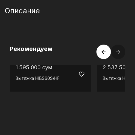
Описание
Рекомендуем
1 595 000
сум
2 537 500
с
Вытяжка
HIBS60S/HF
Вытяжка
HLBS6