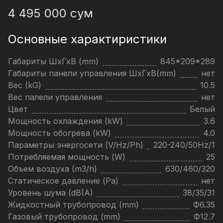
4 495 000
сум
Основные характиристики
Габариты ШхГхВ (mm)
845*209*289
Габариты панели управления ШхГхВ(mm)
нет
Вес (kG)
10.5
Вес палели управления
нет
Цвет
Белый
Мощность охлаждения (kW)
3.6
Мощность обогрева (kW)
4.0
Параметры энергосети (V/Hz/Ph)
220-240/50Hz/1
Потребляемая мощность (W)
25
Объем воздуха (m3/h)
630/460/320
Статическое давление (Pa)
нет
Уровень шума (dB(A)
38/35/31
Жидкостный трубопровод (mm)
Ф6.35
Газовый трубопровод (mm)
Ф12.7