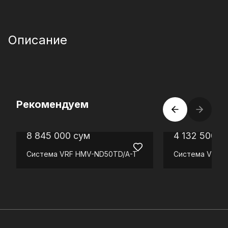
Описание
Рекомендуем
8 845 000
сум
4 132 500
с
Система VRF
HMV-ND50TD/A-T
Система VRF
H