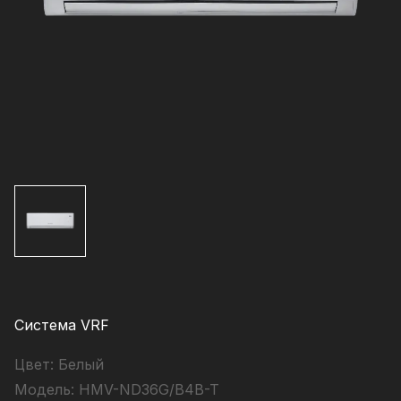
Система VRF
Цвет:
Белый
Модель:
HMV-ND36G/B4B-T