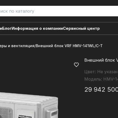
и
Блог
Информация о компании
Сервисный центр
ры и вентиляция
/
Внешний блок VRF HMV-141WL/C-T
Внешний блок 
Цвет:
Не указа
Модель:
HMV-1
29 942 50