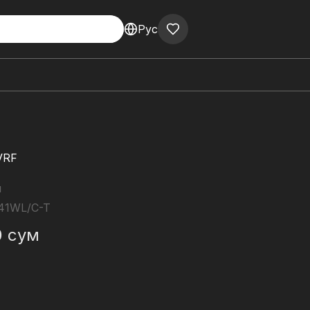
Рус
VRF
н
41WL/C-T
0
сум