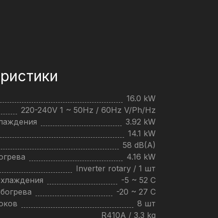
ристики
16.0 kW
220-240V 1 ~ 50Hz / 60Hz V/Ph/Hz
хлаждения
3.92 kW
14.1 kW
58 dB(A)
огрева
4.16 kW
Inverter rotary / 1 шт
охлаждения
-5 ~ 52 C
обогрева
-20 ~ 27 C
оков
8 шт
R410A / 3.3 kg