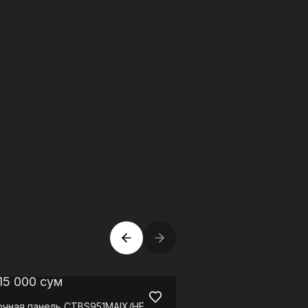
15 000
сум
7 395 000
сум
очная панель
CTBS951MAIX/HF
Стиральная машина