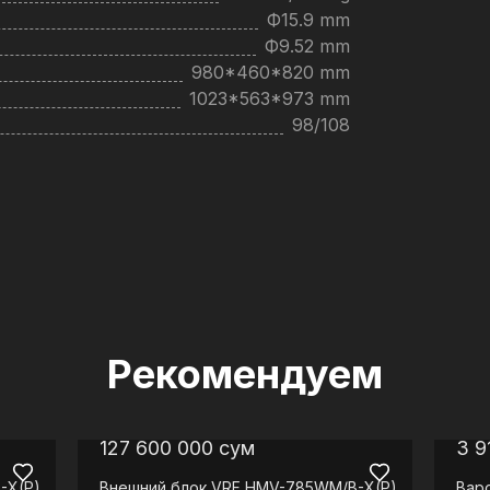
Ф15.9 mm
Ф9.52 mm
980*460*820 mm
1023*563*973 mm
98/108
Рекомендуем
127 600 000
сум
3 9
-X(P)
Внешний блок VRF
HMV-785WM/B-X(P)
Вар