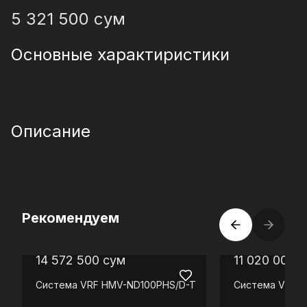
5 321 500
сум
Основные характиристики
Описание
Рекомендуем
14 572 500
сум
11 020 000
с
Система VRF
HMV-ND100PHS/D-T
Система VRF
H