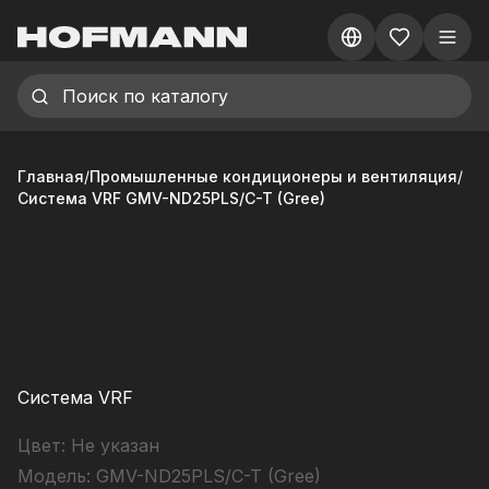
Главная
/
Промышленные кондиционеры и вентиляция
/
Система VRF GMV-ND25PLS/C-T (Gree)
Система VRF
Цвет:
Не указан
Модель:
GMV-ND25PLS/C-T (Gree)