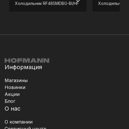
Холодильник
RF485MDBG-BI/HF
Холодильник
R
Информация
Магазины
Новинки
Акции
Блог
О нас
О компании
Сервисный центр