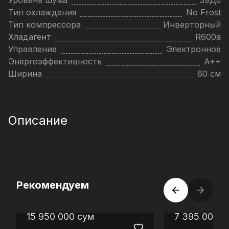
Уровень шума
39Дб
Тип охлаждения
No Frost
Тип компрессора
Инверторный
Хладагент
R600a
Управление
Электронное
Энергоэффективность
A++
Ширина
60 см
Описание
Рекомендуем
15 950 000
сум
7 395 000
с