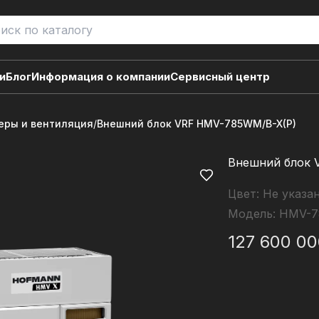
и
Блог
Информация о компании
Сервисный центр
ры и вентиляция
/
Внешний блок VRF HMV-785WM/B-X(P)
Внешний блок 
Цвет:
Не указа
Модель:
HMV-7
127 600 0