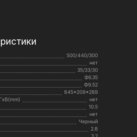
ристики
500/440/300
нет
35/33/30
Ф6.35
Ф9.52
845*209*289
хГхВ(mm)
нет
10.5
нет
Черный
2.8
3.2