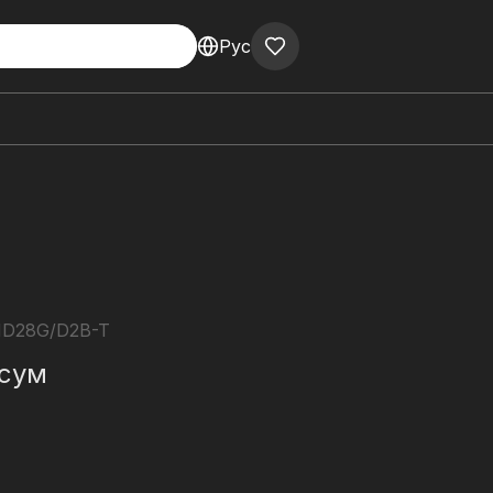
Рус
D28G/D2B-T
сум