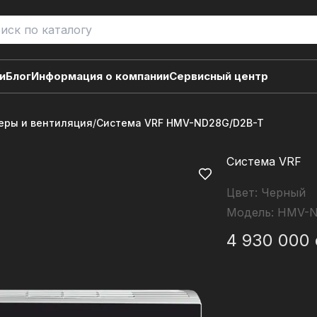
и
Блог
Информация о компании
Сервисный центр
ры и вентиляция
/
Система VRF HMV-ND28G/D2B-T
Система VRF
Цвет:
Черный
Модель:
HMV-N
4 930 000