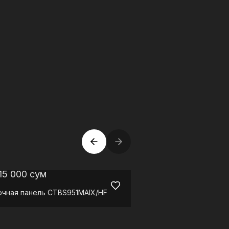
15 000
сум
638 000
сум
очная панель
CTBS951MAIX/HF
Ручной отпаривател