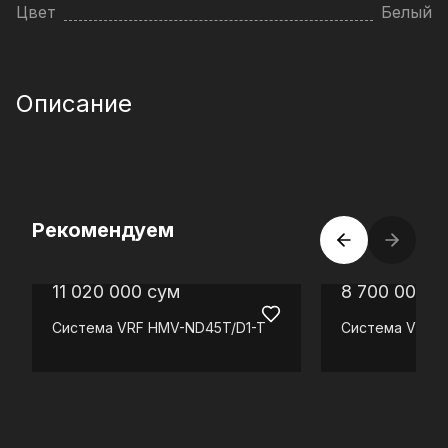
Цвет
Белый
Описание
Рекомендуем
11 020 000
сум
8 700 000
с
Система VRF
HMV-ND45T/D1-T
Система VRF
H