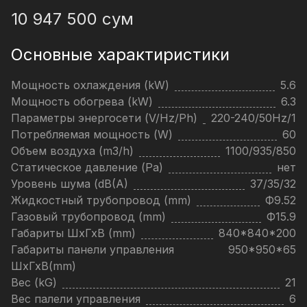
10 947 500
сум
Основные характиристики
Мощность охлаждения (kW)
5.6
Мощность обогрева (kW)
6.3
Параметры энергосети (V/Hz/Ph)
220-240/50Hz/1
Потребляемая мощность (W)
60
Объем воздуха (m3/h)
1100/935/850
Статическое давление (Pa)
нет
Уровень шума (dB(A)
37/35/32
Жидкостный трубопровод (mm)
Ф9.52
Газовый трубопровод (mm)
Ф15.9
Габариты ШхГхВ (mm)
840*840*200
Габариты панели управления
950*950*65
ШхГхВ(mm)
Вес (kG)
21
Вес палели управления
6