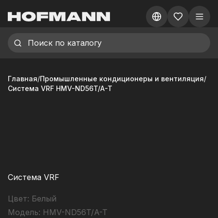
Главная
/
Промышленные кондиционеры и вентиляция
/
Система VRF HMV-ND56T/A-T
Система VRF
Цвет:
Белый
Модель:
HMV-ND56T/A-T