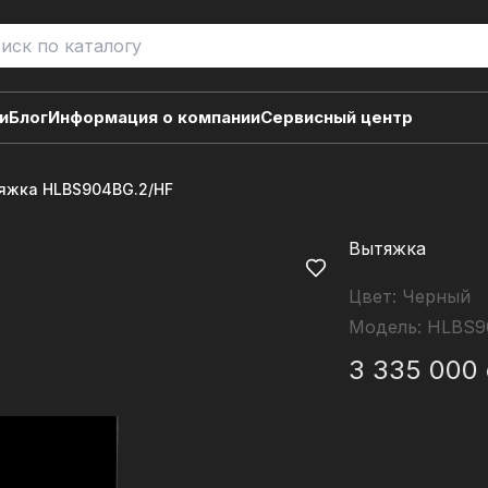
и
Блог
Информация о компании
Сервисный центр
яжка HLBS904BG.2/HF
Вытяжка
Цвет:
Черный
Модель:
HLBS9
3 335 000