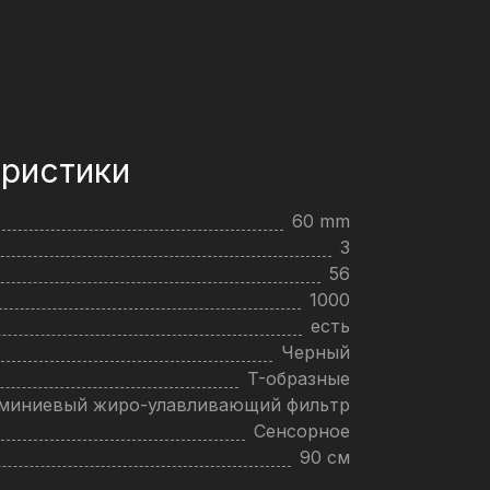
ристики
60 mm
3
56
1000
есть
Черный
T-образные
юминиевый жиро-улавливающий фильтр
Сенсорное
90 см