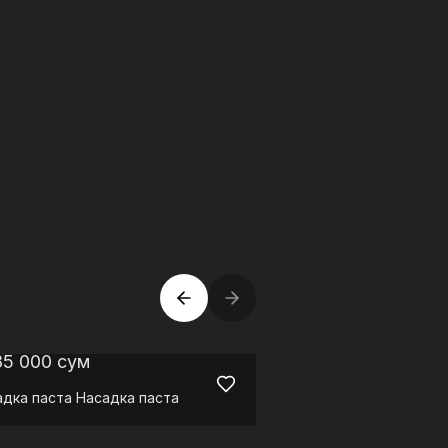
85 000
сум
5 872 500
сум
адка паста
Насадка паста
Духовой шкаф
OM616