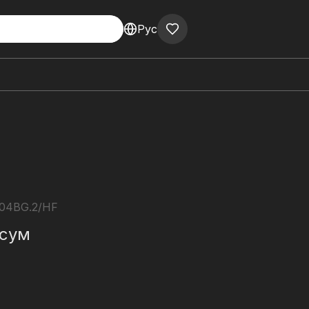
Рус
04BG.2/HF
сум