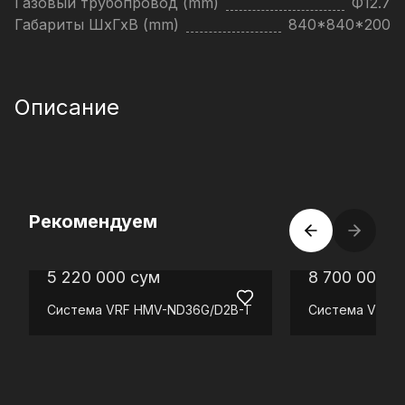
Газовый трубопровод (mm)
Ф12.7
Габариты ШхГхВ (mm)
840*840*200
Описание
Рекомендуем
5 220 000
сум
8 700 000
с
Система VRF
HMV-ND36G/D2B-T
Система VRF
H