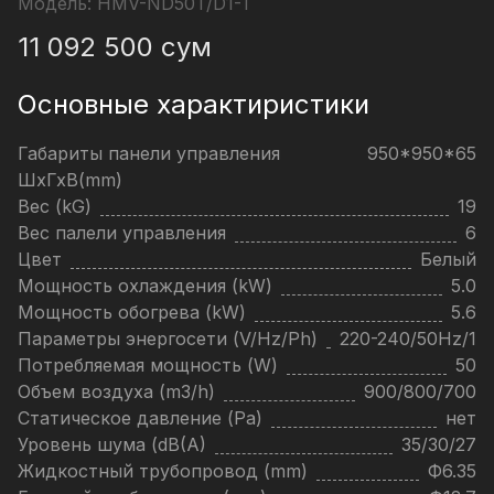
Модель:
HMV-ND50T/D1-T
11 092 500
сум
Основные характиристики
Габариты панели управления
950*950*65
ШхГхВ(mm)
Вес (kG)
19
Вес палели управления
6
Цвет
Белый
Мощность охлаждения (kW)
5.0
Мощность обогрева (kW)
5.6
Параметры энергосети (V/Hz/Ph)
220-240/50Hz/1
Потребляемая мощность (W)
50
Объем воздуха (m3/h)
900/800/700
Статическое давление (Pa)
нет
Уровень шума (dB(A)
35/30/27
Жидкостный трубопровод (mm)
Ф6.35