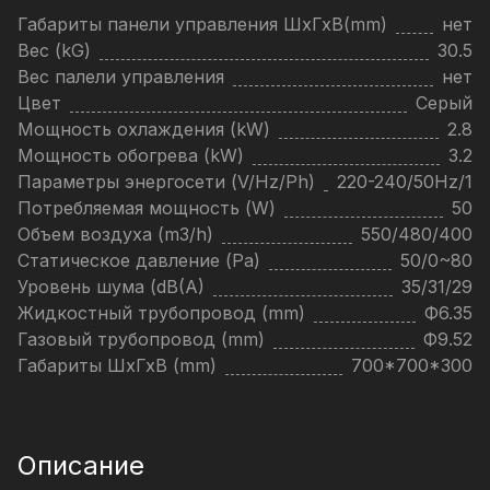
Габариты панели управления ШхГхВ(mm)
нет
Вес (kG)
30.5
Вес палели управления
нет
Цвет
Серый
Мощность охлаждения (kW)
2.8
Мощность обогрева (kW)
3.2
Параметры энергосети (V/Hz/Ph)
220-240/50Hz/1
Потребляемая мощность (W)
50
Объем воздуха (m3/h)
550/480/400
Статическое давление (Pa)
50/0~80
Уровень шума (dB(A)
35/31/29
Жидкостный трубопровод (mm)
Ф6.35
Газовый трубопровод (mm)
Ф9.52
Габариты ШхГхВ (mm)
700*700*300
Описание