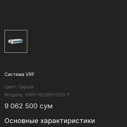
Система VRF
Цвет:
Серый
Модель:
HMV-ND28PHS/D-T
9 062 500
сум
Основные характиристики