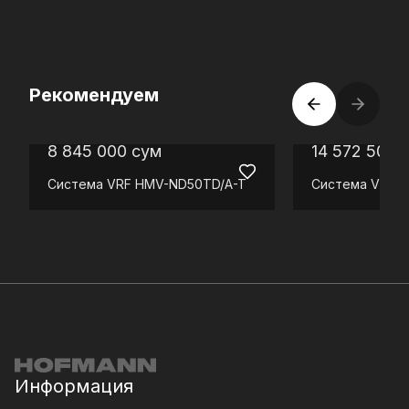
Рекомендуем
8 845 000
сум
14 572 500
Система VRF
HMV-ND50TD/A-T
Система VRF
H
Информация