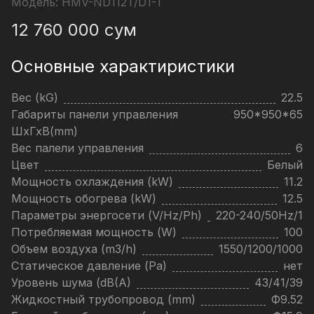
Модель:
HMV-ND112T/D1-T
12 760 000
сум
Основные характиристики
Вес (kG)
22.5
Габариты панели управления
950*950*65
ШхГхВ(mm)
Вес палели управления
6
Цвет
Белый
Мощность охлаждения (kW)
11.2
Мощность обогрева (kW)
12.5
Параметры энергосети (V/Hz/Ph)
220-240/50Hz/1
Потребляемая мощность (W)
100
Объем воздуха (m3/h)
1550/1200/1000
Статическое давление (Pa)
нет
Уровень шума (dB(A)
43/41/39
Жидкостный трубопровод (mm)
Ф9.52