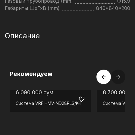
Газовый трубопровод (mm)
Ф15.9
Габариты ШхГхВ (mm)
840*840*200
Описание
Рекомендуем
6 090 000
сум
8 700 000
с
Система VRF
HMV-ND28PLS/K-T
Система VRF
H