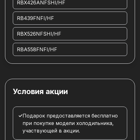
RBX426ANFSHI/HF
RB439FNFI/HF
RBX526NFSHI/HF
RBA558FNFI/HF
Условия акции
✓
Подарок предоставляется бесплатно
при покупке модели холодильника,
участвующей в акции.