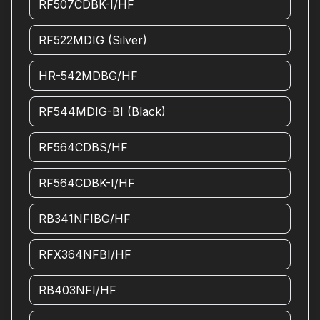
RF507CDBK-I/HF
RF522MDIG (Silver)
HR-542MDBG/HF
RF544MDIG-BI (Black)
RF564CDBS/HF
RF564CDBK-I/HF
RB341NFIBG/HF
RFX364NFBI/HF
RB403NFI/HF