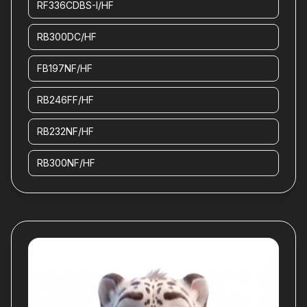
RF336CDBS-I/HF
RB300DC/HF
FB197NF/HF
RB246FF/HF
RB232NF/HF
RB300NF/HF